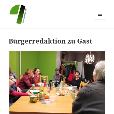
MENÜ
UND
Brunnenviertel e.V.
WIDGETS
Bürgerredaktion zu Gast