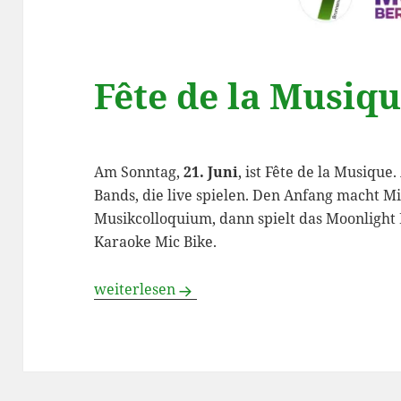
Fête de la Musiq
Am Sonntag,
21. Juni
, ist Fête de la Musiqu
Bands, die live spielen. Den Anfang macht M
Musikcolloquium, dann spielt das Moonlight 
Karaoke Mic Bike.
Fête de la Musique im Eck
weiterlesen