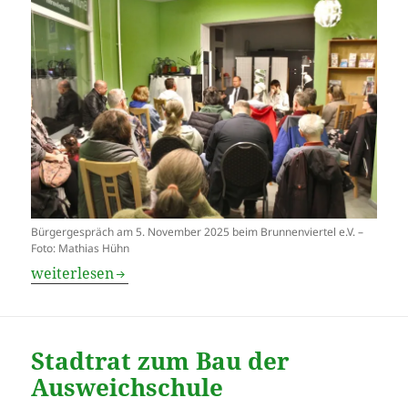
Bürgergespräch am 5. November 2025 beim Brunnenviertel e.V. –
Foto: Mathias Hühn
Schulschnellbau für die Ernst-Reuter-Schule
weiterlesen
Stadtrat zum Bau der
Ausweichschule