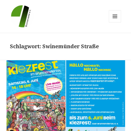
MENÜ
UND
Brunnenviertel e.V.
WIDGETS
Schlagwort:
Swinemünder Straße