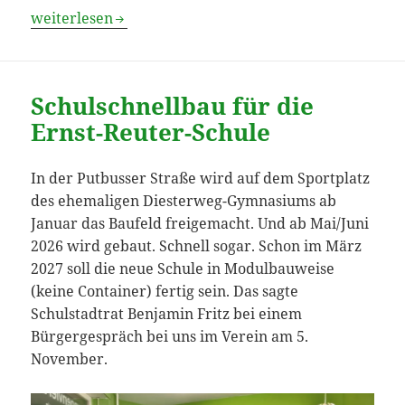
Feiert mit uns Kiezfest – am 6. Juni am Vinetaplatz!
weiterlesen
Schulschnellbau für die
Ernst-Reuter-Schule
In der Putbusser Straße wird auf dem Sportplatz
des ehemaligen Diesterweg-Gymnasiums ab
Januar das Baufeld freigemacht. Und ab Mai/Juni
2026 wird gebaut. Schnell sogar. Schon im März
2027 soll die neue Schule in Modulbauweise
(keine Container) fertig sein. Das sagte
Schulstadtrat Benjamin Fritz bei einem
Bürgergespräch bei uns im Verein am 5.
November.