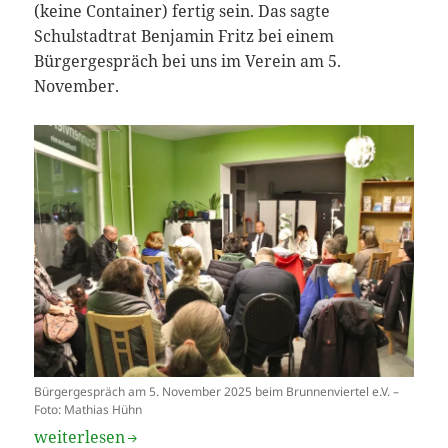
(keine Container) fertig sein. Das sagte
Schulstadtrat Benjamin Fritz bei einem
Bürgergespräch bei uns im Verein am 5.
November.
Bürgergespräch am 5. November 2025 beim Brunnenviertel e.V. –
Foto: Mathias Hühn
Schulschnellbau für die Ernst-Reuter-Schule
weiterlesen