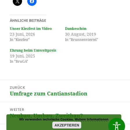
ÄHNLICHE BEITRÄGE
Unser Kiezfest im Video
Dankeschön
23 Juni, 2026
30 August, 2019
In "Kiezfest"
In "Brunnenviertel"
Ehrung beim Umweltpreis
19 Juni, 2025
In "BruGA"
Beitragsnavigation
ZURÜCK
Umfrage zum Cantianstadion
Vorheriger
Beitrag:
WEITER
Neubau, Umbau, Zweitbau?
Nächster
Wir verwenden technische Cookies.
Weitere Informationen
Beitrag:
AKZEPTIEREN