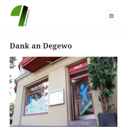
MENÜ
UND
Brunnenviertel e.V.
WIDGETS
Dank an Degewo