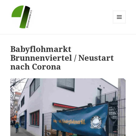
MENÜ
UND
Brunnenviertel e.V.
WIDGETS
Babyflohmarkt
Brunnenviertel / Neustart
nach Corona