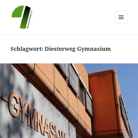
MENÜ
UND
Brunnenviertel e.V.
WIDGETS
Schlagwort:
Diesterweg Gymnasium