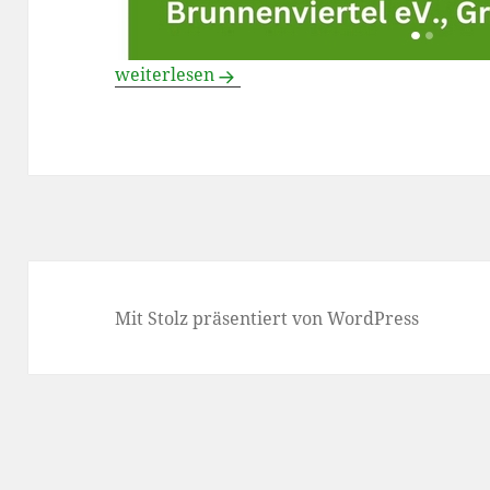
Kultur im Eck: Lesung „Entspannte Wechselj
weiterlesen
Mit Stolz präsentiert von WordPress