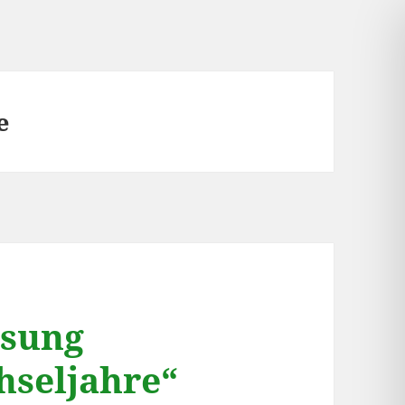
e
esung
hseljahre“