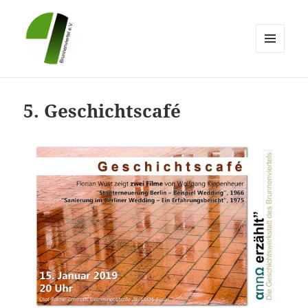
MENÜ
UND
Brunnenviertel e.V.
WIDGETS
5. Geschichtscafé