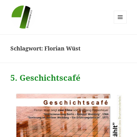
MENÜ
UND
Brunnenviertel e.V.
WIDGETS
Schlagwort:
Florian Wüst
5. Geschichtscafé