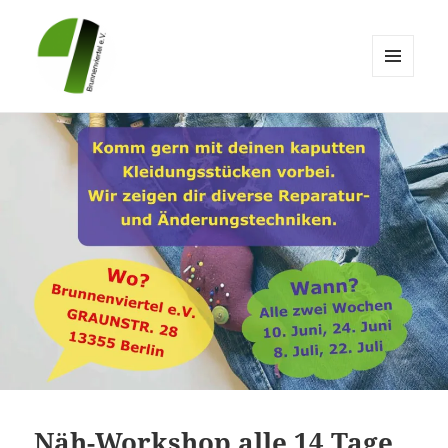
MENÜ
UND
Brunnenviertel e.V.
WIDGETS
Näh-Workshop alle 14 Tage