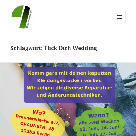
MENÜ
UND
Brunnenviertel e.V.
WIDGETS
Schlagwort:
Flick Dich Wedding