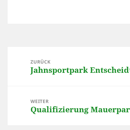
Beitragsnavigation
ZURÜCK
Jahnsportpark Entscheid
Vorheriger
Beitrag:
WEITER
Qualifizierung Mauerpa
Nächster
Beitrag: