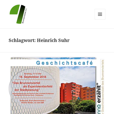
MENÜ
UND
Brunnenviertel e.V.
WIDGETS
Schlagwort:
Heinrich Suhr