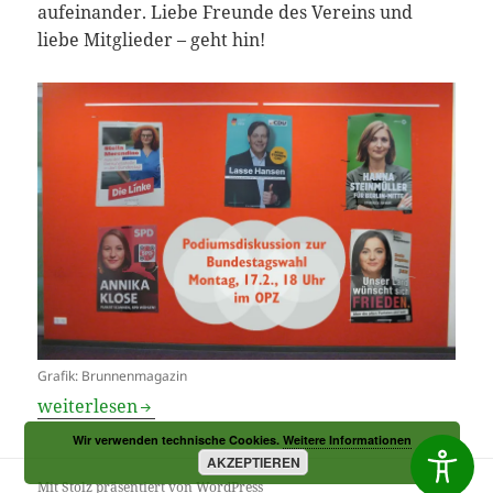
aufeinander. Liebe Freunde des Vereins und
liebe Mitglieder – geht hin!
Grafik: Brunnenmagazin
Direktkandidaten zur Wahl im OPZ
weiterlesen
Wir verwenden technische Cookies.
Weitere Informationen
AKZEPTIEREN
Mit Stolz präsentiert von WordPress