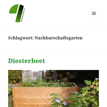
MENÜ
UND
Brunnenviertel e.V.
WIDGETS
Schlagwort:
Nachbarschaftsgarten
Diesterbeet