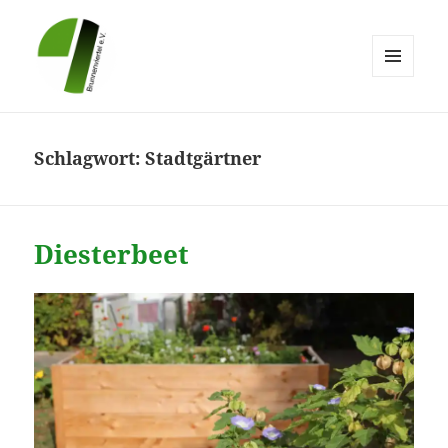
MENÜ
UND
Brunnenviertel e.V.
WIDGETS
Schlagwort:
Stadtgärtner
Diesterbeet