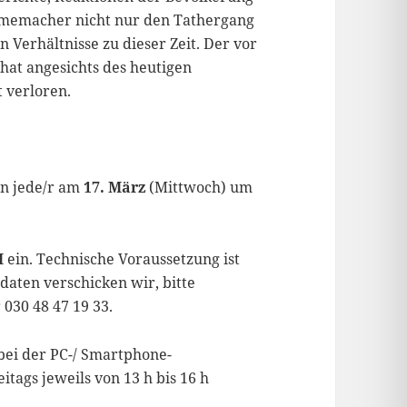
ilmemacher nicht nur den Tathergang
n Verhältnisse zu dieser Zeit. Der vor
 hat angesichts des heutigen
t verloren.
n jede/r am
17. März
(Mittwoch) um
M
ein. Technische Voraussetzung ist
aten verschicken wir, bitte
030 48 47 19 33.
bei der PC-/ Smartphone-
tags jeweils von 13 h bis 16 h