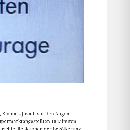
ng Kiomars Javadi vor den Augen
permarktangestellten 18 Minuten
richte, Reaktionen der Bevölkerung