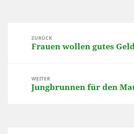
Beitragsnavigation
ZURÜCK
Frauen wollen gutes Gel
Vorheriger
Beitrag:
WEITER
Jungbrunnen für den Ma
Nächster
Beitrag: