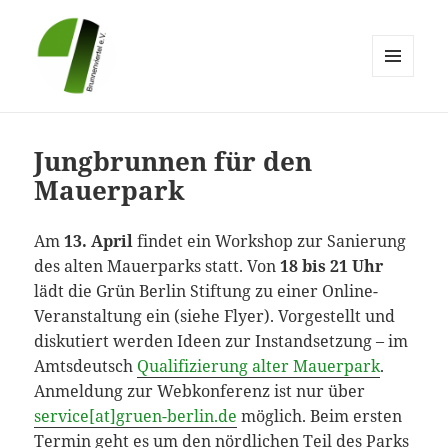
MENÜ
UND
Brunnenviertel e.V.
WIDGETS
Jungbrunnen für den
Mauerpark
Am
13. April
findet ein Workshop zur Sanierung
des alten Mauerparks statt. Von
18 bis 21 Uhr
lädt die Grün Berlin Stiftung zu einer Online-
Veranstaltung ein (siehe Flyer). Vorgestellt und
diskutiert werden Ideen zur Instandsetzung – im
Amtsdeutsch
Qualifizierung alter Mauerpark
.
Anmeldung zur Webkonferenz ist nur über
service[at]gruen-berlin.de
möglich. Beim ersten
Termin geht es um den nördlichen Teil des Parks