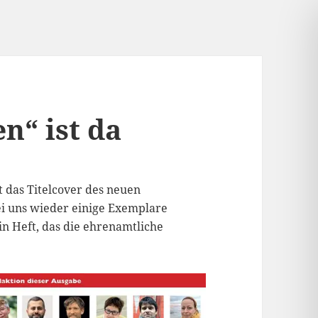
n“ ist da
 das Titelcover des neuen
ei uns wieder einige Exemplare
in Heft, das die ehrenamtliche