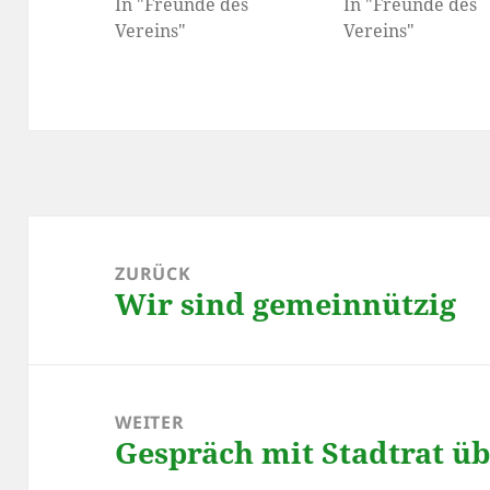
In "Freunde des
In "Freunde des
Vereins"
Vereins"
Beitragsnavigation
ZURÜCK
Wir sind gemeinnützig
Vorheriger
Beitrag:
WEITER
Gespräch mit Stadtrat ü
Nächster
Beitrag: