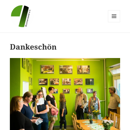
MENÜ
UND
Brunnenviertel e.V.
WIDGETS
Dankeschön