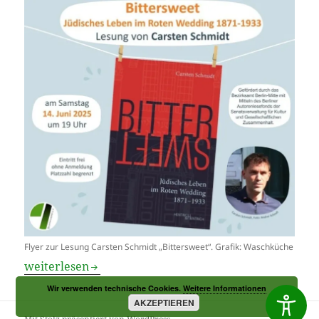
Flyer zur Lesung Carsten Schmidt „Bittersweet“. Grafik: Waschküche
Lesung über jüdisches Leben
weiterlesen
Wir verwenden technische Cookies.
Weitere Informationen
AKZEPTIEREN