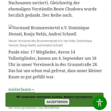
Nachnamen sortiert). Gleichzeitig der
ehemaligen Vorständin Beate Chudowa wurde
herzlich gedankt. Der Reihe nach.
Neuer Vorstand des Brunnenviertel e.V. von links: Dominique
Hensel, Ronja Nehls und Andrei Schnell
Punkt eins: 17 Mitglieder, davon 14
Vollmitglieder, kamen am 4. September um 18
Uhr in unser Vereinseck in der Graunstraße 28.
Das hat uns schon mal gefreut, dass unser kleiner
Raum so gut gefüllt war.
Unlangweiligste Vorstandswahl seit Jahren
weiterlesen
Wir verwenden technische Cookies.
Weitere Informationen
AKZEPTIEREN
Mit Stolz präsentiert von WordPress