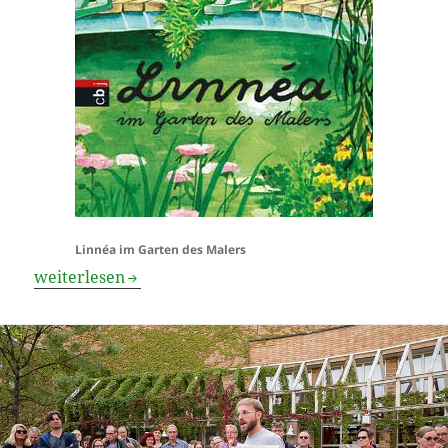
Linnéa im Garten des Malers
Bundesweiter Vorlesetag
weiterlesen