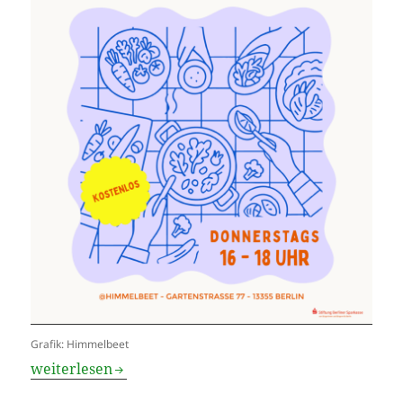
Grafik: Himmelbeet
Stimmt ab für Himmelbeet!
weiterlesen