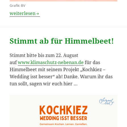
Grafik: BV
Film und Ausstellung über Frauen in der Westsahara
weiterlesen
Stimmt ab für Himmelbeet!
Stimmt bitte bis zum 22. August
auf
www.klimaschutz-nebenan.de
für das
Himmelbeet mit seinem Projekt „Kochkiez –
Wedding isst besser“ ab! Danke. Warum ihr das
tun sollt, sagen wir euch hier …