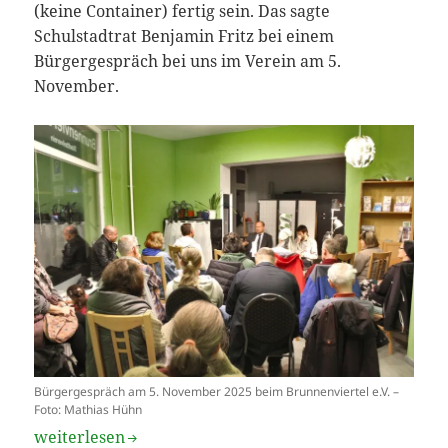
(keine Container) fertig sein. Das sagte
Schulstadtrat Benjamin Fritz bei einem
Bürgergespräch bei uns im Verein am 5.
November.
Bürgergespräch am 5. November 2025 beim Brunnenviertel e.V. –
Foto: Mathias Hühn
Schulschnellbau für die Ernst-Reuter-Schule
weiterlesen